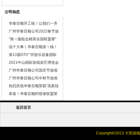
公司动态
华泰百顺开工啦！让我们一齐
迎战2022！
广州华泰百顺公司2022春节放
假通知
''第一届狙击精英全国联盟赛''
公布获奖名单
说个大事丨华泰百顺派！钱！
啦！
第13届GTI广州游乐设备国际
产业展 精彩瞬间回顾
2021中山国际游戏游艺博览会
精彩瞬间回顾
广州华泰百顺公司国庆节放假
通知
广州华泰百顺公司中秋节放假
通知
热烈庆祝华泰百顺荣获“高新技
术企业”证书
恭喜！华泰百顺狩猎者联盟荣
获游戏产业年会金钻榜最受欢
返回首页
迎游戏机
Copyright©
2013 大型