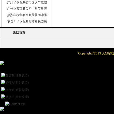
精彩瞬间回顾
广州华泰百顺公司国庆节放假
通知
广州华泰百顺公司中秋节放假
通知
热烈庆祝华泰百顺荣获“高新技
术企业”证书
恭喜！华泰百顺狩猎者联盟荣
获游戏产业年会金钻榜最受欢
返回首页
迎游戏机
Copyright©
2013 大型
Online Chat