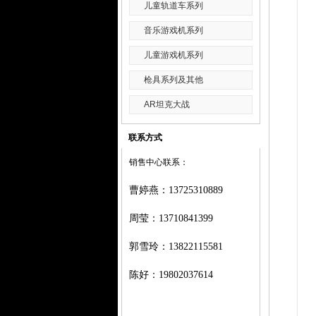
儿童轨道车系列
音乐游戏机系列
儿童游戏机系列
枪具系列及其他
AR坦克大战
联系方式
销售中心联系：
曹婷燕
：
13725310889
周莹：
13710841399
郭雪玲：
13822115581
陈好：
19802037614