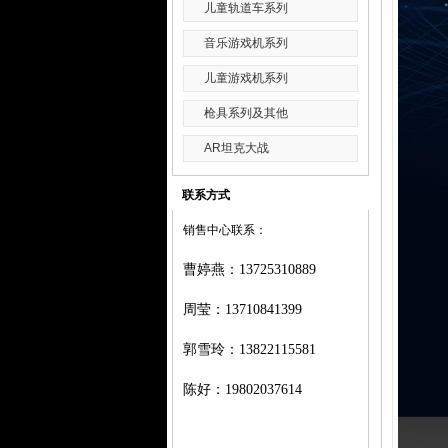
儿童轨道车系列
音乐游戏机系列
儿童游戏机系列
枪具系列及其他
AR坦克大战
联系方式
销售中心联系：
曹婷燕
：
13725310889
周莹：
13710841399
郭雪玲：
13822115581
陈好：
19802037614