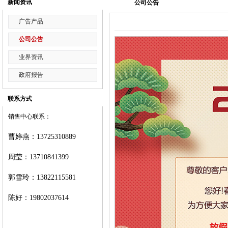
新闻资讯
公司公告
广告产品
公司公告
业界资讯
政府报告
联系方式
销售中心联系：
曹婷燕
：
13725310889
周莹：
13710841399
郭雪玲：
13822115581
陈好：
19802037614