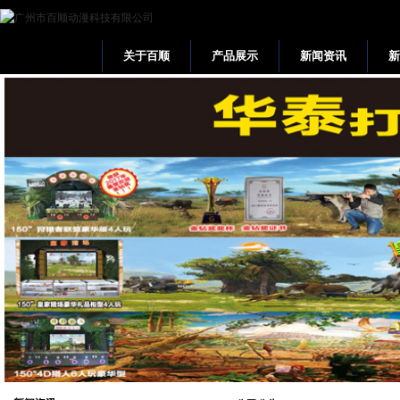
关于百顺
产品展示
新闻资讯
网站首页