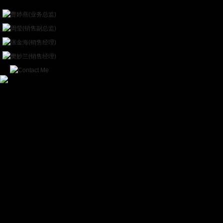
Online Chat