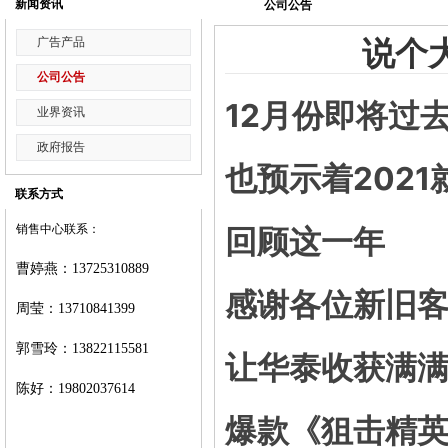
新闻资讯
公司公告
广告产品
说个
公司公告
12月份即将过
业界资讯
政府报告
也预示着202
联系方式
销售中心联系：
回顾这一年
曹婷燕
：
13725310889
感谢各位新旧
周莹：
13710841399
郭雪玲：
13822115581
让华泰收获满
陈好：
19802037614
爆款《狙击精