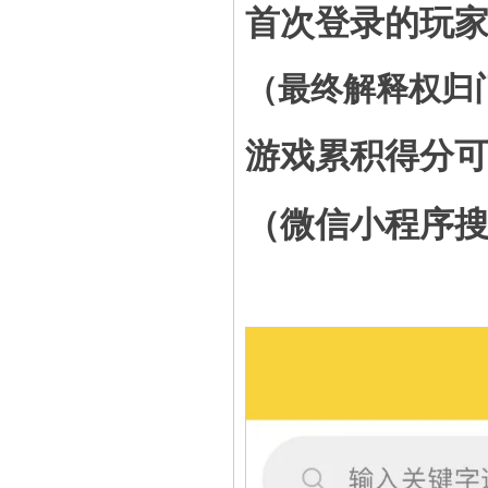
首次登录的玩家
（最终解释权归
游戏累积得分
（微信小程序搜