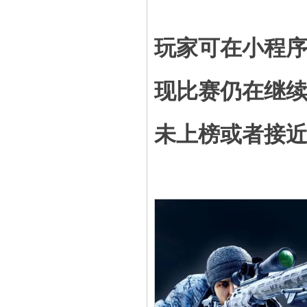
玩家可在小程
现比赛仍在继
未上榜或者接