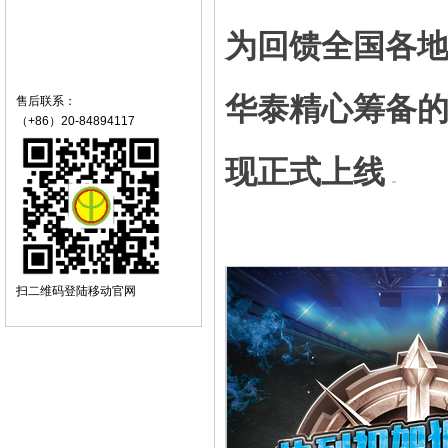
为回馈全国各
华泰精心筹备的
售后联系：
（+86）20-84894117
现正式上线
扫二维码登陆移动官网