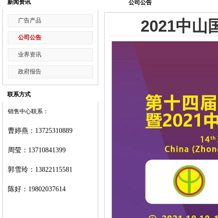
新闻资讯
公司公告
广告产品
2021中
公司公告
业界资讯
政府报告
联系方式
销售中心联系：
曹婷燕
：
13725310889
周莹：
13710841399
郭雪玲：
13822115581
陈好：
19802037614