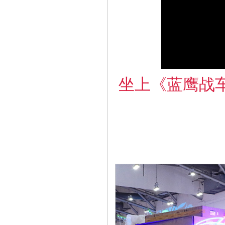
坐上《蓝鹰战