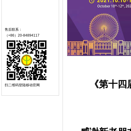
售后联系：
（+86）20-84894117
《第十四
扫二维码登陆移动官网