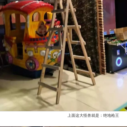
上面这大怪兽就是：绝地枪王