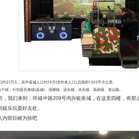
约31万人，其中县城人口约14万(含外来人口),总面积1302平方公里。
六个镇，分别是石角镇(县城)、汤塘镇、迳头镇、水头镇、高岗镇、龙山镇。
冈，我们来到：环城中路209号鸿兴银座城，在这里四楼，有那
闲娱乐玩耍好去处。
入内部目睹为快吧