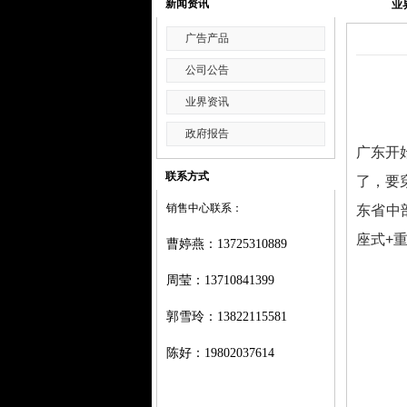
新闻资讯
业
广告产品
公司公告
业界资讯
政府报告
广东开
联系方式
了，要
销售中心联系：
东省中
座式+
曹婷燕
：
13725310889
周莹：
13710841399
郭雪玲：
13822115581
陈好：
19802037614