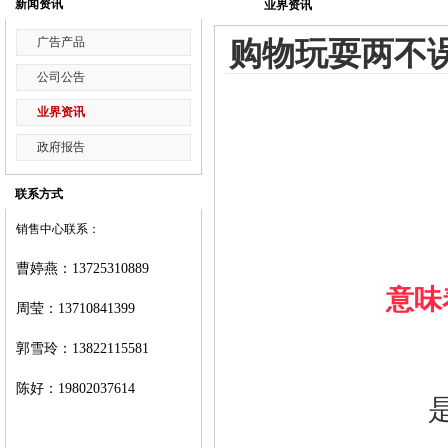
新闻资讯
业界资讯
广告产品
购物玩耍两不
公司公告
业界资讯
政府报告
联系方式
销售中心联系：
曹婷燕
：
13725310889
意味
周莹：
13710841399
郭雪玲：
13822115581
陈好：
19802037614