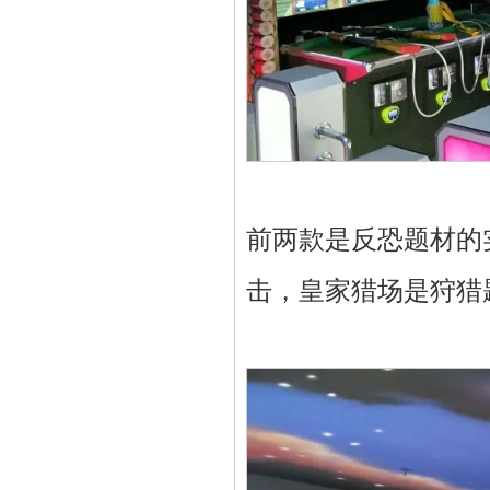
前两款是反恐题材的
击，皇家猎场是狩猎