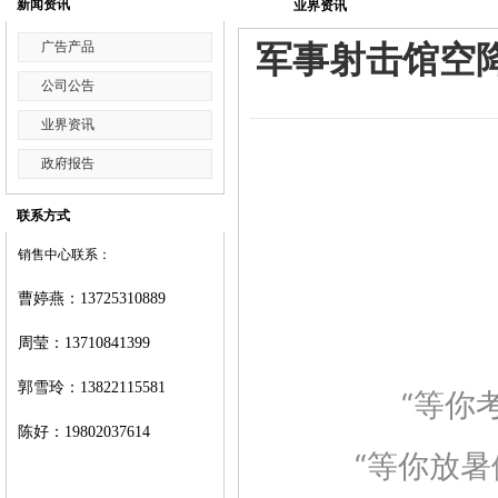
新闻资讯
业界资讯
广告产品
军事射击馆空
公司公告
业界资讯
政府报告
联系方式
销售中心联系：
曹婷燕
：
13725310889
周莹：
13710841399
郭雪玲：
13822115581
“等你
陈好：
19802037614
“等你放