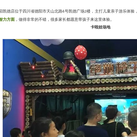
阳凯德店位于四川省德阳市天山北路
号凯德广场
楼，主打儿童亲子游乐体验
6
2
智力方面
，做得非常的不错，很多家长都愿意带孩子来这里体验。
卡啦娃场地