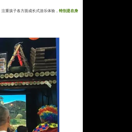
，注重孩子各方面成长式游乐体验，
特别是在身