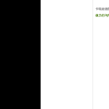
卡啦娃德
体力行与