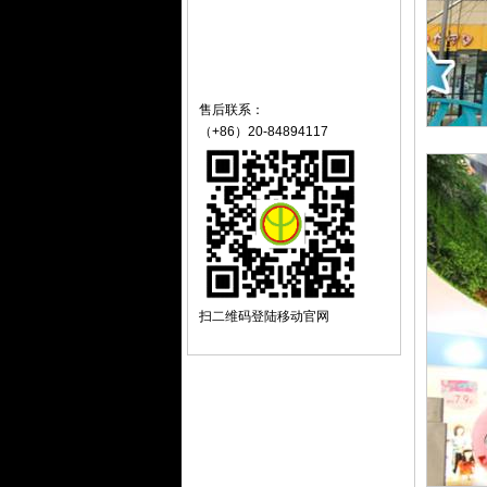
售后联系：
（+86）20-84894117
扫二维码登陆移动官网