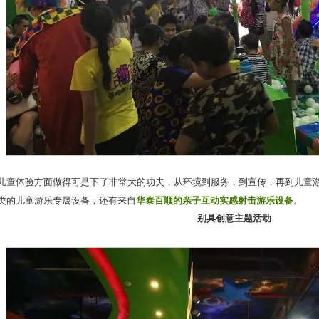
儿童体验方面做得可是下了非常大的功夫，从环境到服务，到宣传，再到儿童
类的儿童游乐专属设备，还有来自
华泰百顺的亲子互动实感射击游乐设备
。
别具创意主题活动