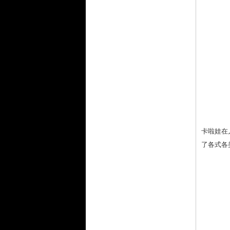
卡啦娃在
了各式各