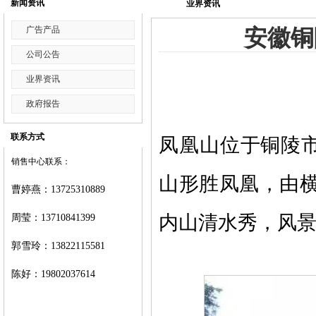
新闻资讯
业界资讯
广告产品
安徽铜
公司公告
业界资讯
政府报告
联系方式
凤凰山位于铜陵市
销售中心联系：
山形胜凤凰，由
曹婷燕
：
13725310889
内山清水秀，风
周莹：
13710841399
郭雪玲：
13822115581
陈好：
19802037614