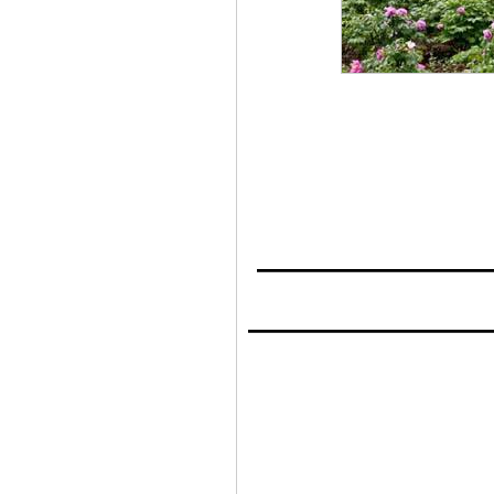
———————
———————