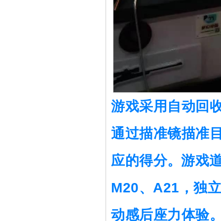
游戏采用自动回
通过描准镜描准
应的得分
。
游戏
M20、A21，
动感后座力体验