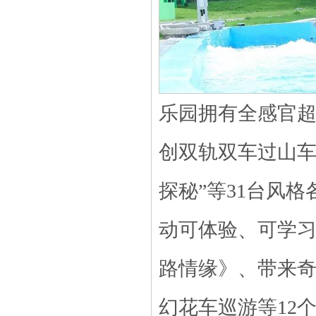
乐园拥有全感官超
创双轨双车过山车
探秘”等31台风
动可体验、可学
路情缘》、带来
幻花车巡游等12