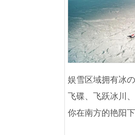
娱雪区域拥有冰
飞碟、飞
跃冰川、
你在南方的艳阳