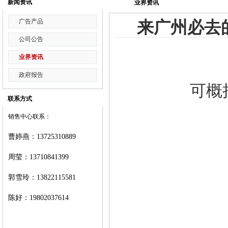
新闻资讯
业界资讯
广告产品
来广州必去
公司公告
业界资讯
政府报告
可概
联系方式
销售中心联系：
曹婷燕
：
13725310889
周莹：
13710841399
郭雪玲：
13822115581
陈好：
19802037614