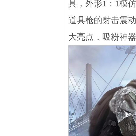
具，
外形1：
1模
道具枪的射击震
大亮点，吸粉神