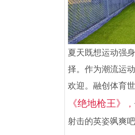
夏天既想运动强
择。作为潮流运
欢迎。融创体育
《绝地枪王》
，
射击的英姿飒爽